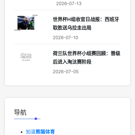
2026-07-13
世界杯H组收官日战报：西班牙
取胜送乌拉圭出局
2026-07-10
荷兰队世界杯小组赛回顾：晋级
后进入淘汰赛阶段
2026-07-05
导航
知道
熊猫体育