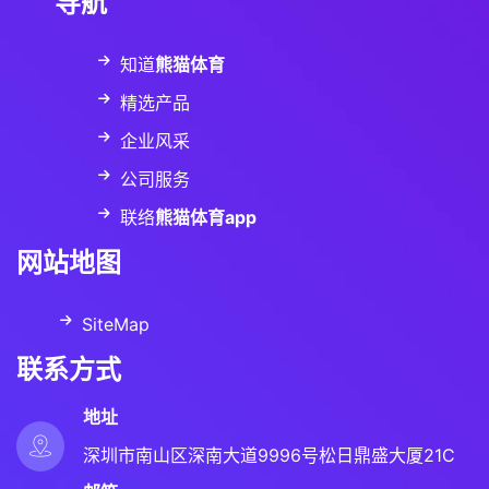
导航
知道
熊猫体育
精选产品
企业风采
公司服务
联络
熊猫体育app
网站地图
SiteMap
联系方式
地址
深圳市南山区深南大道9996号松日鼎盛大厦21C