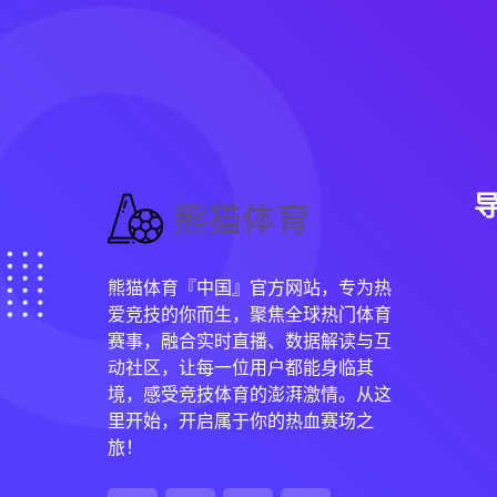
熊猫体育『中国』官方网站，专为热
爱竞技的你而生，聚焦全球热门体育
赛事，融合实时直播、数据解读与互
动社区，让每一位用户都能身临其
境，感受竞技体育的澎湃激情。从这
里开始，开启属于你的热血赛场之
旅！