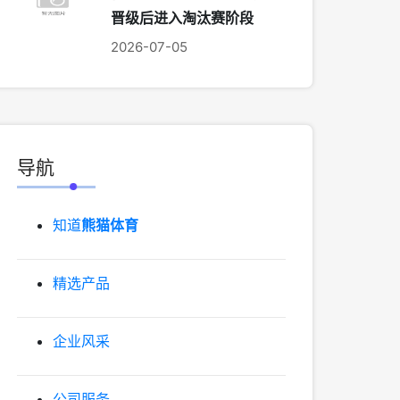
晋级后进入淘汰赛阶段
2026-07-05
导航
知道
熊猫体育
精选产品
企业风采
公司服务