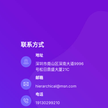
联系方式
地址
深圳市南山区深南大道9996
号松日鼎盛大厦21C
邮箱
hierarchical@msn.com
电话
19130299210