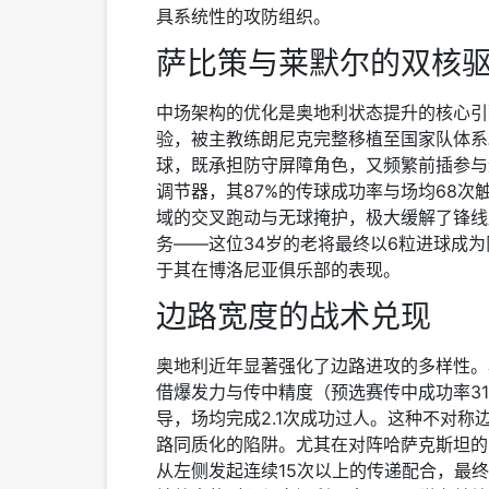
具系统性的攻防组织。
萨比策与莱默尔的双核
中场架构的优化是奥地利状态提升的核心引
验，被主教练朗尼克完整移植至国家队体系。
球，既承担防守屏障角色，又频繁前插参与
调节器，其87%的传球成功率与场均68
域的交叉跑动与无球掩护，极大缓解了锋线
务——这位34岁的老将最终以6粒进球成为
于其在博洛尼亚俱乐部的表现。
边路宽度的战术兑现
奥地利近年显著强化了边路进攻的多样性。
借爆发力与传中精度（预选赛传中成功率3
导，场均完成2.1次成功过人。这种不对称边
路同质化的陷阱。尤其在对阵哈萨克斯坦的
从左侧发起连续15次以上的传递配合，最