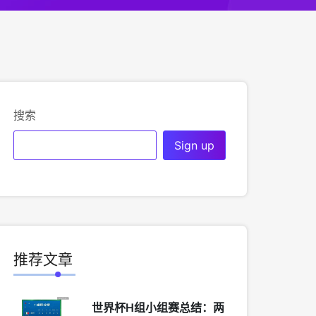
搜索
推荐文章
世界杯H组小组赛总结：两