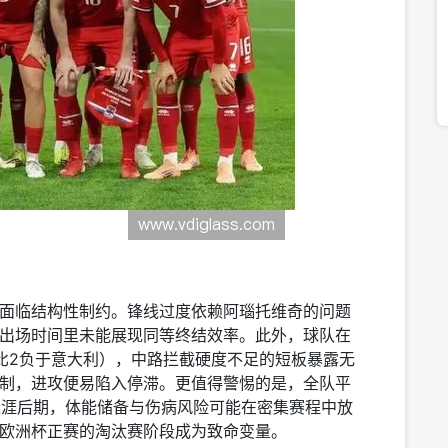
面临结构性制约。锋线过度依赖阿瑙托维奇的问题
出场时间里未能展现同等终结效率。此外，球队在
比2负于意大利），中路拦截硬度不足的短板暴露无
制，进攻便易陷入停滞。更值得警惕的是，全队平
业生涯后期，体能储备与伤病风险可能在密集赛程中放
欧洲杯正赛的淘汰赛阶段成为致命变量。