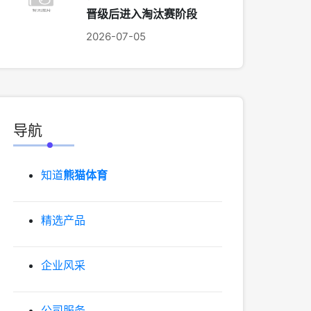
晋级后进入淘汰赛阶段
2026-07-05
导航
知道
熊猫体育
精选产品
企业风采
公司服务