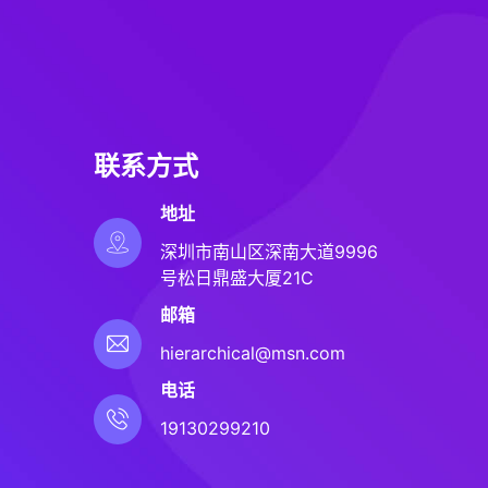
联系方式
地址
深圳市南山区深南大道9996
号松日鼎盛大厦21C
邮箱
hierarchical@msn.com
电话
19130299210