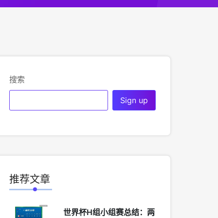
搜索
推荐文章
世界杯H组小组赛总结：两