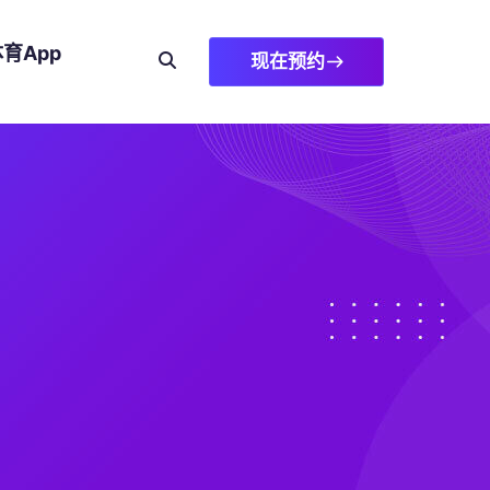
育app
现在预约