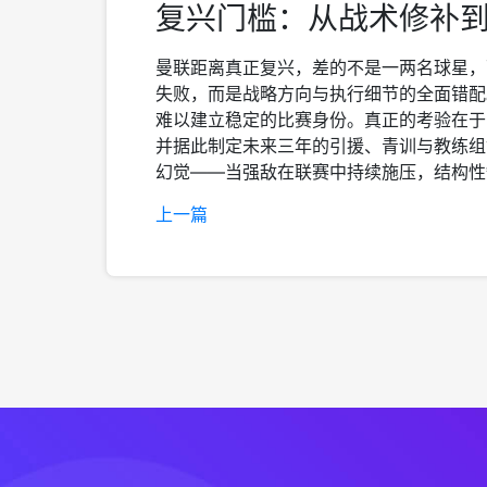
复兴门槛：从战术修补
曼联距离真正复兴，差的不是一两名球星，
失败，而是战略方向与执行细节的全面错配。
难以建立稳定的比赛身份。真正的考验在于
并据此制定未来三年的引援、青训与教练组
幻觉——当强敌在联赛中持续施压，结构性
上一篇