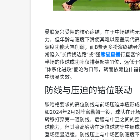
曼联复兴受阻的核心症结，在于中场结构无
力，但年龄与速度下滑使其难以覆盖现代高
调度功能大幅削弱；而B费更多扮演终结者
常陷入“长传找边路”或“强
熊猫直播
行直塞”
半场的传球成功率仅排英超第11位，远低
“体系化进攻”便沦为口号，转而依赖拉什
中极易失效。
防线与压迫的错位联动
滕哈格要求的高位防线与前场压迫本应形成
如2024年2月对阵富勒姆一役，球队在开
转移打穿第一道防线，后腰与中卫之间的空
球能力，但其身高劣势在定位球防守中屡成
登场更显迟缓。防线压上与中场回防速度不