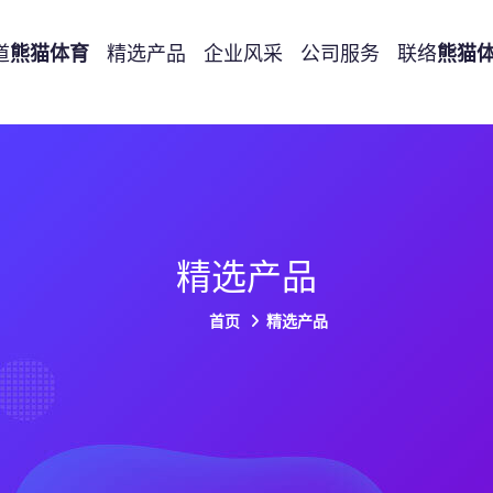
道
熊猫体育
精选产品
企业风采
公司服务
联络
熊猫体
精选产品
首页
精选产品