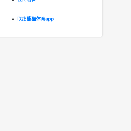
联络
熊猫体育app