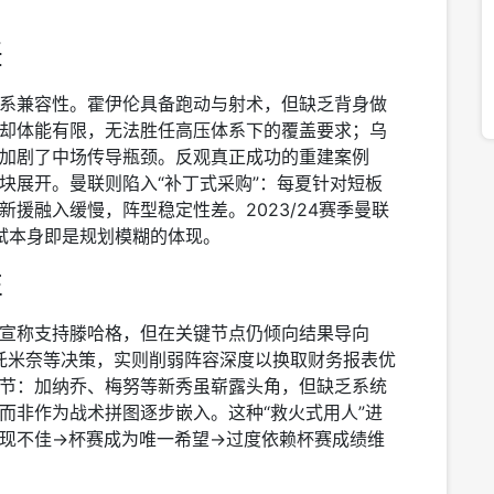
差
系兼容性。霍伊伦具备跑动与射术，但缺乏背身做
却体能有限，无法胜任高压体系下的覆盖要求；乌
加剧了中场传导瓶颈。反观真正成功的重建案例
块展开。曼联则陷入“补丁式采购”：每夏针对短板
援融入缓慢，阵型稳定性差。2023/24赛季曼联
试本身即是规划模糊的体现。
性
宣称支持滕哈格，但在关键节点仍倾向结果导向
克托米奈等决策，实则削弱阵容深度以换取财务报表优
节：加纳乔、梅努等新秀虽崭露头角，但缺乏系统
而非作为战术拼图逐步嵌入。这种“救火式用人”进
现不佳→杯赛成为唯一希望→过度依赖杯赛成绩维