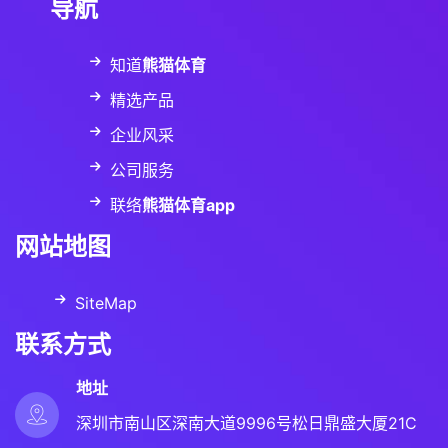
导航
知道
熊猫体育
精选产品
企业风采
公司服务
联络
熊猫体育app
网站地图
SiteMap
联系方式
地址
深圳市南山区深南大道9996号松日鼎盛大厦21C