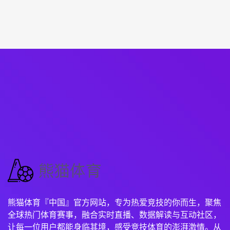
熊猫体育『中国』官方网站，专为热爱竞技的你而生，聚焦
全球热门体育赛事，融合实时直播、数据解读与互动社区，
让每一位用户都能身临其境，感受竞技体育的澎湃激情。从