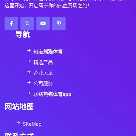
这里开始，开启属于你的热血赛场之旅！
导航
知道
熊猫体育
精选产品
企业风采
公司服务
联络
熊猫体育app
网站地图
SiteMap