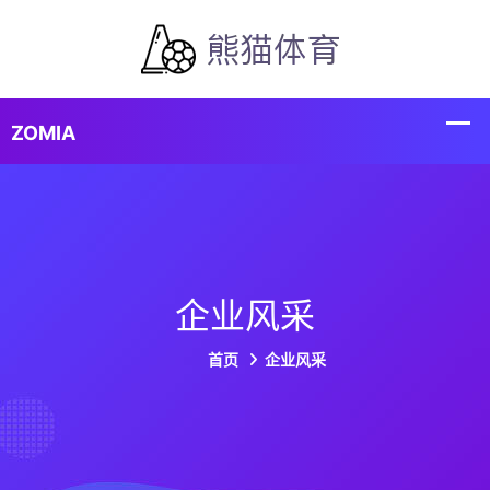
企业风采
首页
企业风采