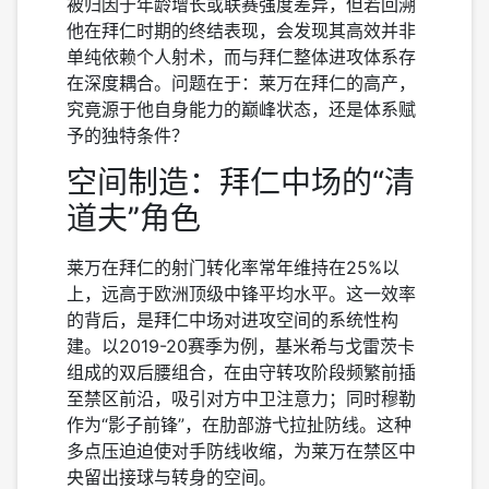
被归因于年龄增长或联赛强度差异，但若回溯
他在拜仁时期的终结表现，会发现其高效并非
单纯依赖个人射术，而与拜仁整体进攻体系存
在深度耦合。问题在于：莱万在拜仁的高产，
究竟源于他自身能力的巅峰状态，还是体系赋
予的独特条件？
空间制造：拜仁中场的“清
道夫”角色
莱万在拜仁的射门转化率常年维持在25%以
上，远高于欧洲顶级中锋平均水平。这一效率
的背后，是拜仁中场对进攻空间的系统性构
建。以2019-20赛季为例，基米希与戈雷茨卡
组成的双后腰组合，在由守转攻阶段频繁前插
至禁区前沿，吸引对方中卫注意力；同时穆勒
作为“影子前锋”，在肋部游弋拉扯防线。这种
多点压迫迫使对手防线收缩，为莱万在禁区中
央留出接球与转身的空间。