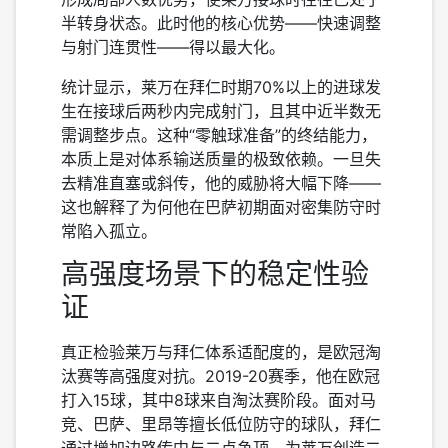
半转身状态。此时他的核心优势——快速调整
与射门连贯性——得以最大化。
统计显示，莱万在拜仁时期70%以上的进球发
生在接球后两秒内完成射门，且其中近半数无
需调整步点。这种“零触球准备”的终结能力，
本质上是对体系输送质量的极致依赖。一旦失
去精准直塞或斜传，他的威胁将大幅下降——
这也解释了为何他在巴萨初期面对密集防守时
常陷入孤立。
高强度场景下的稳定性验
证
真正检验莱万与拜仁体系适配度的，是欧冠淘
汰赛等高强度对抗。2019-20赛季，他在欧冠
打入15球，其中8球来自淘汰赛阶段。面对马
竞、巴萨、里昂等擅长低位防守的球队，拜仁