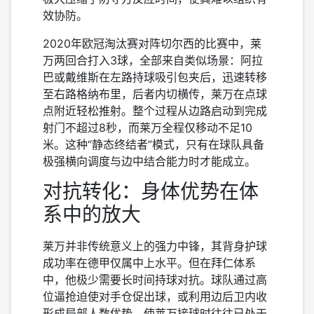
效协防。
2020年欧冠淘汰赛对阵切尔西的比赛中，莱
万两回合打入3球，全部来自类似场景：阿拉
巴或戴维斯在左路持球吸引包夹后，迅速转移
至右路格纳布里，后者内切横传，莱万在点球
点附近轻松推射。整个过程从边路启动到完成
射门不超过8秒，而莱万全程仅移动不足10
米。这种“静态终结者”模式，只有在球队具备
极强横向调度与边中结合能力时才能成立。
对抗转化：身体优势在体
系中的放大
莱万并非传统意义上的强力中锋，其背身护球
成功率在德甲仅属中上水平。但在拜仁体系
中，他极少需要长时间持球对抗。球队通过高
位逼抢迫使对手仓促出球，或利用边后卫内收
形成局部人数优势，使莱万接球时往往已处于