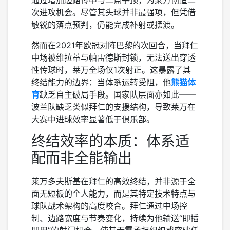
通过增加边路传中与二点争顶，为莱万创造二
次进攻机会。尽管其头球并非最强项，但凭借
敏锐的落点预判，仍能完成补射或摆渡。
然而在2021年欧冠对阵巴黎的次回合，当拜仁
中场被维拉蒂与帕雷德斯封锁，无法送出穿透
性传球时，莱万全场仅1次射正。这暴露了其
终结能力的边界：当体系运转受阻，他
熊猫体
育
缺乏自主破局手段。国家队层面亦如此——
波兰队缺乏类似拜仁的支援结构，导致莱万在
大赛中进球效率显著低于俱乐部。
终结效率的本质：体系适
配而非全能输出
莱万多夫斯基在拜仁的高效终结，并非源于全
面无短板的个人能力，而是其特定技术特点与
球队战术架构的高度咬合。拜仁通过中场控
制、边路宽度与节奏变化，持续为他输送“即插