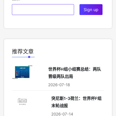
推荐文章
世界杯H组小组赛总结：两队
晋级两队出局
2026-07-18
突尼斯1-3荷兰：世界杯F组
末轮战报
2026-07-14