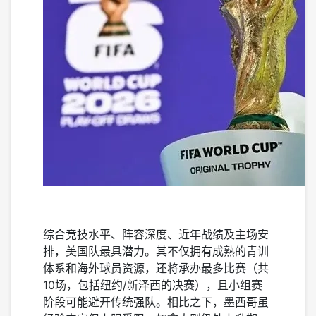
综合竞技水平、阵容深度、近年战绩及主场安
排，美国队最具潜力。其不仅拥有成熟的青训
体系和海外球员资源，还将承办最多比赛（共
10场，包括纽约/新泽西的决赛），且小组赛
阶段可能避开传统强队。相比之下，墨西哥虽