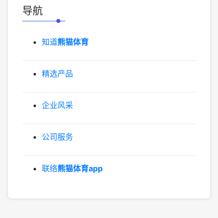
导航
知道
熊猫体育
精选产品
企业风采
公司服务
联络
熊猫体育app