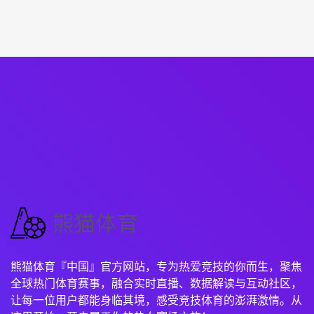
熊猫体育『中国』官方网站，专为热爱竞技的你而生，聚焦
全球热门体育赛事，融合实时直播、数据解读与互动社区，
让每一位用户都能身临其境，感受竞技体育的澎湃激情。从