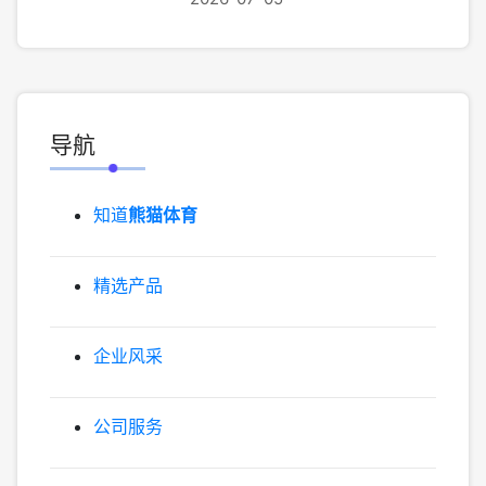
导航
知道
熊猫体育
精选产品
企业风采
公司服务