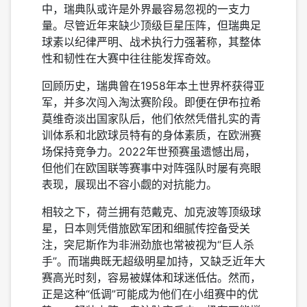
中，瑞典队或许是外界最容易忽视的一支力
量。尽管近年来缺少顶级巨星压阵，但瑞典足
球素以纪律严明、战术执行力强著称，其整体
性和韧性在大赛中往往能发挥奇效。
回顾历史，瑞典曾在1958年本土世界杯获得亚
军，并多次闯入淘汰赛阶段。即便在伊布拉希
莫维奇淡出国家队后，他们依然凭借扎实的青
训体系和北欧球员特有的身体素质，在欧洲赛
场保持竞争力。2022年世预赛虽遗憾出局，
但他们在欧国联等赛事中对阵强队时屡有亮眼
表现，展现出不容小觑的对抗能力。
相较之下，荷兰拥有范戴克、加克波等顶级球
星，日本则凭借旅欧军团和细腻传控备受关
注，突尼斯作为非洲劲旅也常被视为“巨人杀
手”。而瑞典既无超级明星加持，又缺乏近年大
赛高光时刻，容易被媒体和球迷低估。然而，
正是这种“低调”可能成为他们在小组赛中的优