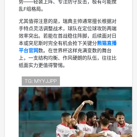
势——轻装上阵、专注防守反击，极有可能搅
乱F组格局。
尤其值得注意的是，瑞典主帅通常擅长根据对
手特点灵活调整战术，球队在定位球攻防两端
效率突出。若能在首战稳住阵脚，后续面对日
本或突尼斯时完全有机会抢下关键分
熊猫直播
平台官网
数。在世界杯这样充满变数的舞台
上，一支结构均衡、作风硬朗的队伍，往往比
纸面实力更值得警惕。