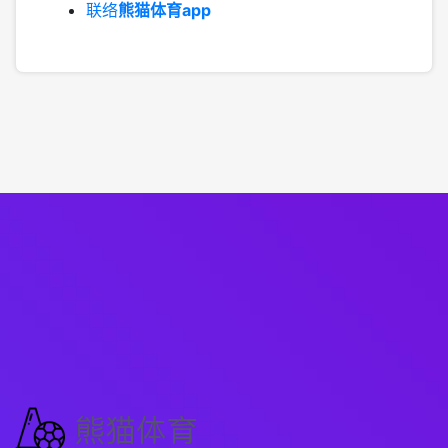
联络
熊猫体育app