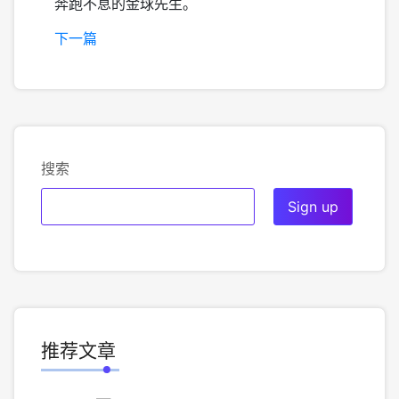
奔跑不息的金球先生。
下一篇
搜索
推荐文章