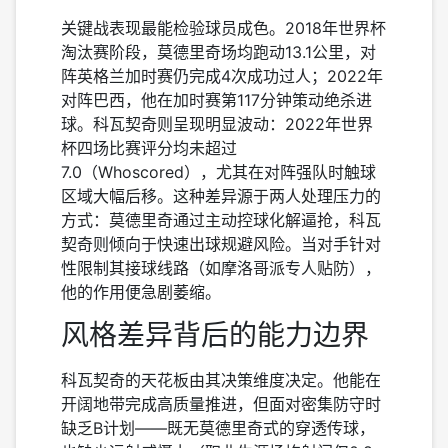
关键战表现最能检验球员成色。2018年世界杯
淘汰赛阶段，莫德里奇场均跑动13.1公里，对
阵英格兰加时赛仍完成4次成功过人；2022年
对阵巴西，他在加时赛第117分钟策动绝杀进
球。科瓦契奇则呈现明显波动：2022年世界
杯四场比赛评分均未超过
7.0（Whoscored），尤其在对阵强队时触球
区域大幅后移。这种差异源于两人处理压力的
方式：莫德里奇通过主动控球化解逼抢，科瓦
契奇则倾向于快速出球规避风险。当对手针对
性限制其接球线路（如摩洛哥派专人贴防），
他的作用便急剧萎缩。
风格差异背后的能力边界
科瓦契奇的天花板由其决策维度决定。他能在
开阔地带完成高质量推进，但面对密集防守时
缺乏B计划——既无莫德里奇式的穿透传球，