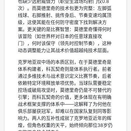
也缺少远射威慑力（职业生涯场均射门仅0.8
次）。而莫德里奇的技术包更为完整：左脚弧
线球、右脚推射、挑传身后、节奏变速均属顶
级，这使其能在任何防守密度下找到解决方
案。更关键的是比赛智慧：莫德里奇懂得何时
该冒险（如世界杯对日本的任意球直接攻
门），何时该保守（领先时控制节奏），这种
动态调整能力让其战术价值超越纯技术层面。
克罗地亚双中场的本质区别，在于莫德里奇是
体系构建者，科瓦契奇则是体系执行者。前者
通过多维技术与战术意识定义比赛节奏，后者
依赖特定环境释放单项优势。当球队需要稳定
控场或破局攻坚时，莫德里奇仍是不可替代的
引擎；而科瓦契奇的价值，更多体现在有明确
战术框架支撑的体系中——这解释了为何他在
俱乐部屡获冠军，却难以在国家队复刻同等影
响力。两人的互补性成就了克罗地亚近年的辉
煌，但角色权重的天平，始终倾向那位38岁仍