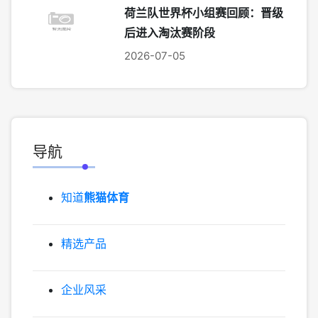
荷兰队世界杯小组赛回顾：晋级
后进入淘汰赛阶段
2026-07-05
导航
知道
熊猫体育
精选产品
企业风采