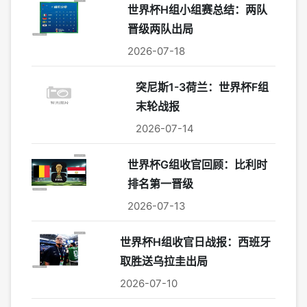
世界杯H组小组赛总结：两队
晋级两队出局
2026-07-18
突尼斯1-3荷兰：世界杯F组
末轮战报
2026-07-14
世界杯G组收官回顾：比利时
排名第一晋级
2026-07-13
世界杯H组收官日战报：西班牙
取胜送乌拉圭出局
2026-07-10