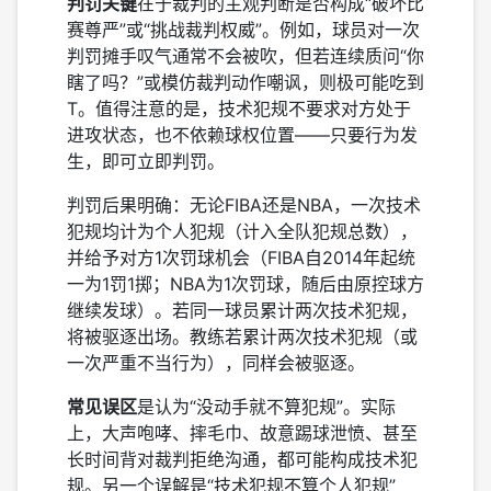
判罚关键
在于裁判的主观判断是否构成“破坏比
赛尊严”或“挑战裁判权威”。例如，球员对一次
判罚摊手叹气通常不会被吹，但若连续质问“你
瞎了吗？”或模仿裁判动作嘲讽，则极可能吃到
T。值得注意的是，技术犯规不要求对方处于
进攻状态，也不依赖球权位置——只要行为发
生，即可立即判罚。
判罚后果明确：无论FIBA还是NBA，一次技术
犯规均计为个人犯规（计入全队犯规总数），
并给予对方1次罚球机会（FIBA自2014年起统
一为1罚1掷；NBA为1次罚球，随后由原控球方
继续发球）。若同一球员累计两次技术犯规，
将被驱逐出场。教练若累计两次技术犯规（或
一次严重不当行为），同样会被驱逐。
常见误区
是认为“没动手就不算犯规”。实际
上，大声咆哮、摔毛巾、故意踢球泄愤、甚至
长时间背对裁判拒绝沟通，都可能构成技术犯
规。另一个误解是“技术犯规不算个人犯规”