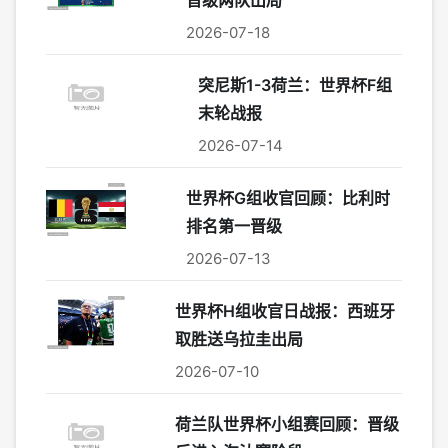
晋级两队出局
2026-07-18
突尼斯1-3荷兰：世界杯F组
末轮战报
2026-07-14
世界杯G组收官回顾：比利时
排名第一晋级
2026-07-13
世界杯H组收官日战报：西班牙
取胜送乌拉圭出局
2026-07-10
荷兰队世界杯小组赛回顾：晋级