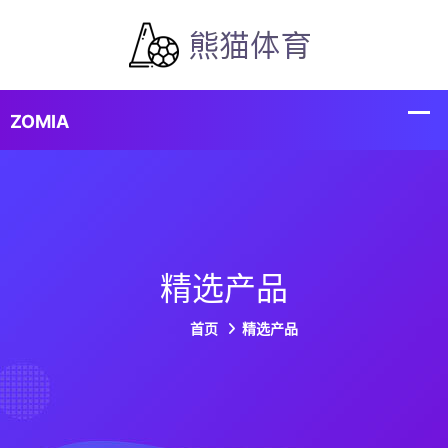
精选产品
首页
精选产品