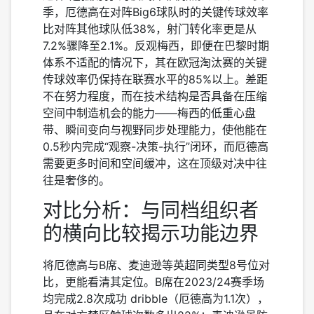
季，厄德高在对阵Big6球队时的关键传球效率
比对阵其他球队低38%，射门转化率更是从
7.2%骤降至2.1%。反观梅西，即便在巴黎时期
体系不适配的情况下，其在欧冠淘汰赛的关键
传球效率仍保持在联赛水平的85%以上。差距
不在努力程度，而在技术结构是否具备在压缩
空间中制造机会的能力——梅西的低重心盘
带、瞬间变向与视野同步处理能力，使他能在
0.5秒内完成“观察-决策-执行”闭环，而厄德高
需要更多时间和空间缓冲，这在顶级对决中往
往是奢侈的。
对比分析：与同档组织者
的横向比较揭示功能边界
将厄德高与B席、麦迪逊等英超同类型8号位对
比，更能看清其定位。B席在2023/24赛季场
均完成2.8次成功 dribble（厄德高为1.1次），