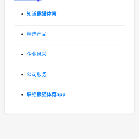
知道
熊猫体育
精选产品
企业风采
公司服务
联络
熊猫体育app