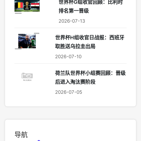
世界杯G组收官回顾：比利时
排名第一晋级
2026-07-13
世界杯H组收官日战报：西班牙
取胜送乌拉圭出局
2026-07-10
荷兰队世界杯小组赛回顾：晋级
后进入淘汰赛阶段
2026-07-05
导航