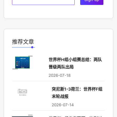
推荐文章
世界杯H组小组赛总结：两队
晋级两队出局
2026-07-18
突尼斯1-3荷兰：世界杯F组
末轮战报
2026-07-14