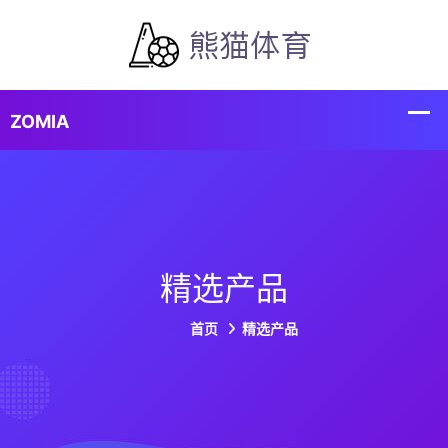
精选产品
首页
精选产品