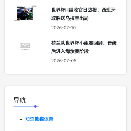
世界杯H组收官日战报：西班牙
取胜送乌拉圭出局
2026-07-10
荷兰队世界杯小组赛回顾：晋级
后进入淘汰赛阶段
2026-07-05
导航
知道
熊猫体育