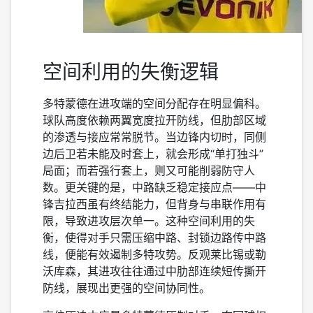
空间利用的失衡逻辑
多特蒙德在进攻端的空间分配存在明显偏科。
球队高度依赖两翼宽度拉开防线，但肋部区域
的渗透与接应常常脱节。当边锋内切时，同侧
边后卫若未能及时套上，就会形成“单打独斗”
局面；而若强行套上，则又可能削弱防守人
数。更关键的是，中路缺乏稳定接应点——中
锋吉拉西虽有终结能力，但背身与串联作用有
限，导致进攻层次单一。这种空间利用的失
衡，使得对手只需压缩中路、封锁边路传中路
线，便能有效遏制多特攻势。反观莱比锡或勒
沃库森，其进攻往往通过中肋部连续短传撕开
防线，展现出更强的空间协同性。