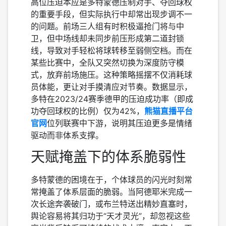
高位压迫本应是多特蒙德压制对手、夺回球权
的重要手段，但实际执行中却常出现步调不一
的问题。前场三人组有时积极逼抢门将与中
卫，但中场线却未同步前压形成第二道封锁
线，导致对手轻松将球转移至弱侧空档。而在
某些比赛中，全队又突然切换为深度防守模
式，放弃前场施压。这种策略摇摆不仅消耗球
员体能，更让对手摸清应对节奏。数据显示，
多特在2023/24赛季德甲的压迫成功率（即成
功夺回球权的比例）仅为42%，
熊猫直播平台
官网
位列联赛中下游，说明其压迫更多是情绪
驱动而非体系支撑。
天赋掩盖下的体系脆弱性
多特蒙德的困境在于，个体球员的闪光时刻常
常掩盖了体系层面的脆弱。当阿德耶米完成一
次长途奔袭破门，或布兰特送出精妙直塞时，
舆论容易将其归功于“天才灵光”，却忽视这些