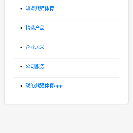
知道
熊猫体育
精选产品
企业风采
公司服务
联络
熊猫体育app