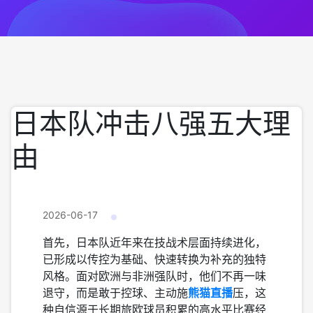
日本队冲击八强五大理
由
2026-06-17
首先，日本队近年来在技战术层面持续进化，
已形成以传控为基础、快速转换为补充的独特
风格。面对欧洲与非洲强队时，他们不再一味
退守，而是敢于控球、主动施
熊猫直播
压，这
种自信源于长期旅欧球员积累的高水平比赛经