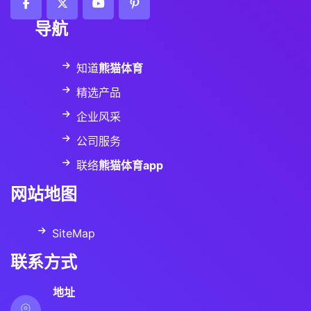
导航
知道
熊猫体育
精选产品
企业风采
公司服务
联络
熊猫体育app
网站地图
SiteMap
联系方式
地址