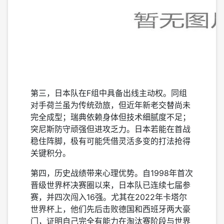
第三，日本队在F组中具备出线主动权。同组
对手荷兰虽为传统劲旅，但近年新老交替尚未
完全成型；瑞典依赖身体但技术细腻度不足；
突尼斯防守顽强但进攻乏力。日本若能在首战
稳住阵脚，极有可能凭借灵活多变的打法抢得
关键积分。
第四，历史战绩带来心理优势。自1998年首次
晋级世界杯决赛圈以来，日本队已连续七届参
赛，并四次闯入16强。尤其在2022年卡塔尔
世界杯上，他们先后击败德国和西班牙两大豪
门，证明自己完全有能力在淘汰赛阶段与世界