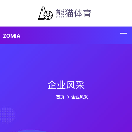
企业风采
首页
企业风采