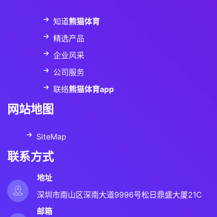
知道
熊猫体育
精选产品
企业风采
公司服务
联络
熊猫体育app
网站地图
SiteMap
联系方式
地址
深圳市南山区深南大道9996号松日鼎盛大厦21C
邮箱