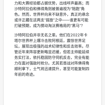
力和大赛经验都占据优势，出线呼声最高；而
沙特阿拉伯和佛得角则被普遍视为“陪跑”角
色。然而，世界杯向来不缺意外，真正的悬念
或许正藏在这两支“弱旅”之中——谁更有可能
打破预期，成为搅动淘汰赛格局的“黑马”？
沙特阿拉伯并非无名之辈。他们在2022年卡
塔尔世界杯上爆冷击败阿根廷，震惊世界足
坛，展现出极强的战术纪律性和反击效率。尽
管近年来阵容更新略显迟缓，但若主帅能延续
务实打法，依托稳固防守伺机反击，完全有能
力在面对强敌时抢分。尤其若首战对阵佛得角
顺利拿下，士气将迅速提升，甚至可能复制四
年前的奇迹。